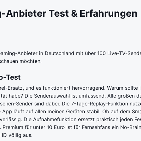
g-Anbieter Test & Erfahrungen
eaming-Anbieter in Deutschland mit über 100 Live-TV-Sendern
 schauen möchten.
o-Test
el-Ersatz, und es funktioniert hervorragend. Warum sollte i
lität habe? Die Senderauswahl ist umfassend. Alle großen d
ischen-Sender sind dabei. Die 7-Tage-Replay-Funktion nutz
App läuft auf allen meinen Geräten stabil. Ob auf dem Sm
rlässig. Die Aufnahmefunktion ersetzt praktisch jeden Fes
remium für unter 10 Euro ist für Fernsehfans ein No-Brainer.
HD völlig aus.